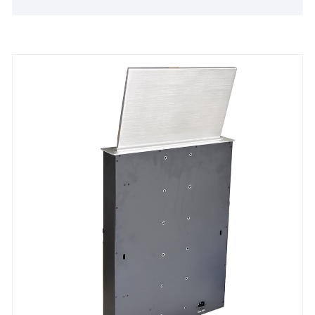
terminais de mesa de conferência são conectados
ao servidor central sem papel por meio de uma rede
local por meio de um switch gigabit, formando um
sistema de conferência interativo inteligente
completo.