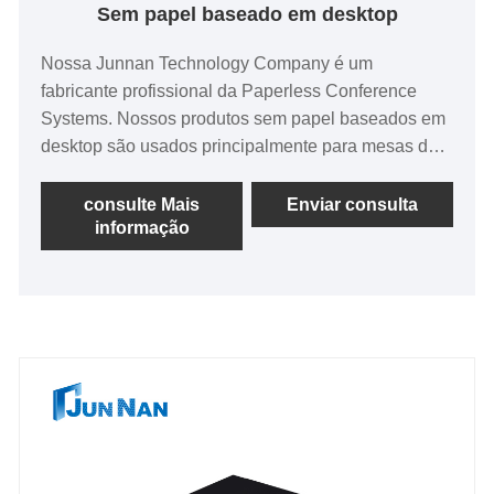
Sem papel baseado em desktop
Nossa Junnan Technology Company é um
fabricante profissional da Paperless Conference
Systems. Nossos produtos sem papel baseados em
desktop são usados principalmente para mesas de
conferência administrativas de ponta, correios, salão
do governo, bancos alguns equipamentos de
consulte Mais
Enviar consulta
informação
consulta de informações públicas, etc. sem papel
baseado em mesa usando componentes de nível
industrial, têm melhor estabilidade e adaptabilidade
ambiental, apoiar o trabalho de inicialização de
longa data, pode garantir uma operação estável e
contínua no ambiente de trabalho. Sem papel de
mesa é uma concha de liga de alumínio totalmente
alumínio, design de prova de poeira fechado,
conchas usando dentes de dissipação de calor de
alta densidade integrados para aumentar a área de