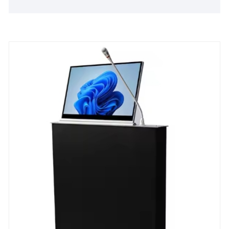
terminais de mesa de conferência são conectados
ao servidor central sem papel por meio de uma rede
local por meio de um switch gigabit, formando um
sistema de conferência interativo inteligente
completo.