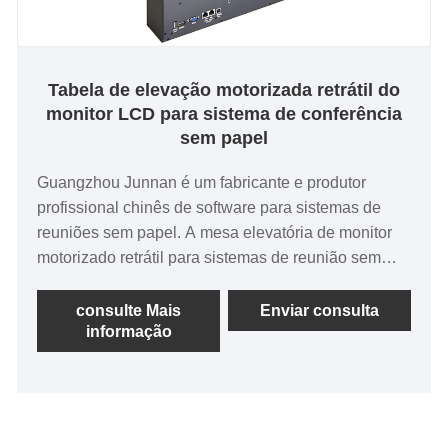
Tabela de elevação motorizada retrátil do
monitor LCD para sistema de conferência
sem papel
Guangzhou Junnan é um fabricante e produtor
profissional chinês de software para sistemas de
reuniões sem papel. A mesa elevatória de monitor
motorizado retrátil para sistemas de reunião sem
papel é usada principalmente para reuniões
avançadas, software de sistema de reunião sem
consulte Mais
Enviar consulta
informação
papel (suporta Android e Windows), multifuncional
integrado inteligente, login de reunião, agenda de
reunião, exibição na mesma tela, exibição em tela
dupla, votação, videoconferência e uma série de
serviços de reunião.