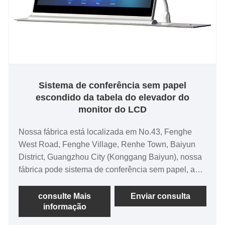
Sistema de conferência sem papel
escondido da tabela do elevador do
monitor do LCD
Nossa fábrica está localizada em No.43, Fenghe
West Road, Fenghe Village, Renhe Town, Baiyun
District, Guangzhou City (Konggang Baiyun), nossa
fábrica pode sistema de conferência sem papel, a
plataforma de gerenciamento de conferência sem
papel inclui um software de servidor de
consulte Mais
Enviar consulta
informação
gerenciamento de conferência sem papel. Como
centro de gerenciamento e controle do sistema, os