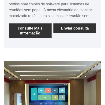
profissional chinês de software para sistemas de
reuniões sem papel. A mesa elevatória de monitor
motorizado retrátil para sistemas de reunião sem
papel é usada principalmente para reuniões
avançadas, software de sistema de reunião sem
consulte Mais
Enviar consulta
informação
papel (suporta Android e Windows), multifuncional
integrado inteligente, login de reunião, agenda de
reunião, exibição na mesma tela, exibição em tela
dupla, votação, videoconferência e uma série de
serviços de reunião.