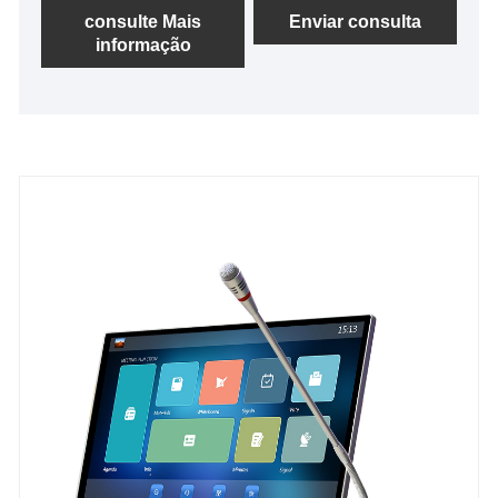
papel inclui um software de servidor de
consulte Mais
Enviar consulta
informação
gerenciamento de conferência sem papel. Como
centro de gerenciamento e controle do sistema, os
terminais de mesa de conferência são conectados
ao servidor central sem papel por meio de uma rede
local por meio de um switch gigabit, formando um
sistema de conferência interativo inteligente
completo.