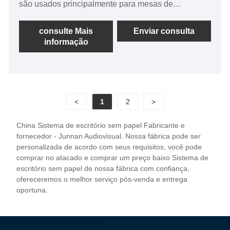
são usados principalmente para mesas de
conferência administrativas de ponta, correios, salão
do governo, banco de alguns equipamentos de
consulte Mais
Enviar consulta
informação
consulta de informações públicas, etc. Servidor sem
papel usando componentes de grau industrial, têm
melhor estabilidade e adaptabilidade ambiental,
apoiar o trabalho de inicialização de longa data,
pode garantir uma operação estável e contínua no
<
1
2
>
ambiente de trabalho severo. O servidor sem papel
é uma concha de liga totalmente alumínio, design de
China Sistema de escritório sem papel Fabricante e
prova de poeira fechado, conchas usando dentes de
fornecedor - Junnan Audiovisual. Nossa fábrica pode ser
dissipação de calor de alta densidade de moldagem
personalizada de acordo com seus requisitos, você pode
comprar no atacado e comprar um preço baixo Sistema de
integrada para aumentar a área de dissipação de
escritório sem papel de nossa fábrica com confiança,
calor para acelerar a velocidade de dissipação de
ofereceremos o melhor serviço pós-venda e entrega
calor para garantir a operação estável de longa data
oportuna.
da máquina.