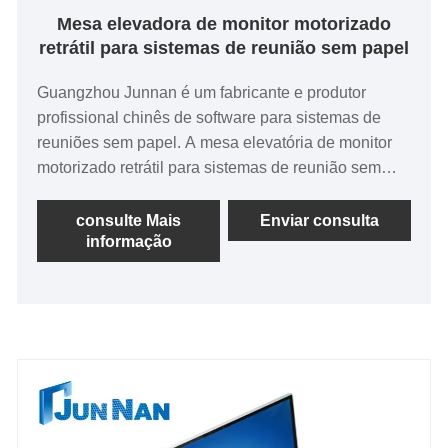
Mesa elevadora de monitor motorizado
retrátil para sistemas de reunião sem papel
Guangzhou Junnan é um fabricante e produtor
profissional chinês de software para sistemas de
reuniões sem papel. A mesa elevatória de monitor
motorizado retrátil para sistemas de reunião sem
papel é usada principalmente para reuniões
avançadas, software de sistema de reunião sem
consulte Mais
Enviar consulta
informação
papel (suporta Android e Windows), multifuncional
integrado inteligente, login de reunião, agenda de
reunião, exibição na mesma tela, exibição em tela
dupla, votação, videoconferência e uma série de
serviços de reunião.